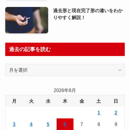
過去形と現在完了形の違いをわか
りやすく解説！
過去の記事を読む
過
去
の
記
2026年8月
事
月
火
水
木
金
土
日
を
読
1
2
む
3
4
5
6
7
8
9