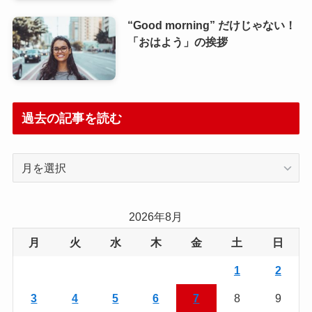
“Good morning” だけじゃない！
「おはよう」の挨拶
過去の記事を読む
過
去
の
記
2026年8月
事
月
火
水
木
金
土
日
を
読
1
2
む
3
4
5
6
7
8
9