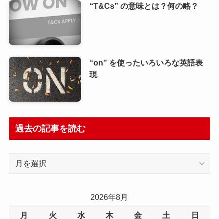
“T&Cs” の意味とは？何の略？
“on” を使ったいろいろな英語表
現
過去の記事を読む
過
去
の
記
2026年8月
事
月
火
水
木
金
土
日