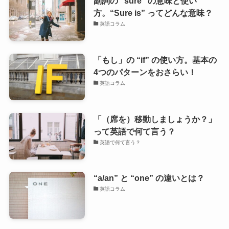
副詞の “sure” の意味と使い
方。“Sure is” ってどんな意味？
英語コラム
「もし」の “if” の使い方。基本の
4つのパターンをおさらい！
英語コラム
「（席を）移動しましょうか？」
って英語で何て言う？
英語で何て言う？
“a/an” と “one” の違いとは？
英語コラム