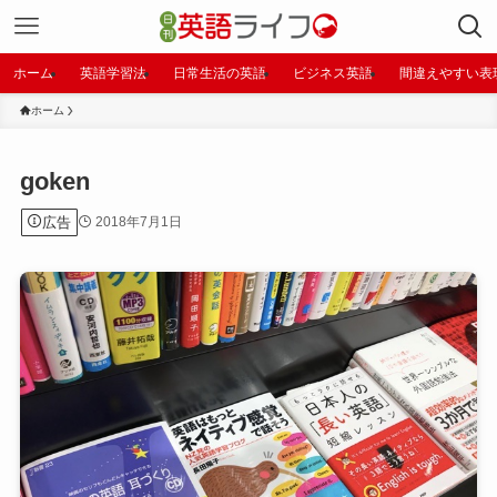
ホーム
英語学習法
日常生活の英語
ビジネス英語
間違えやすい表
ホーム
goken
広告
2018年7月1日