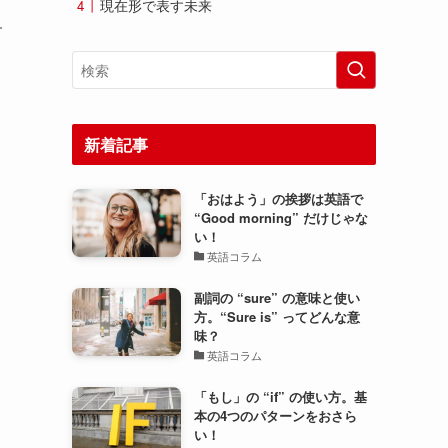
現在形で表す未来
す
新着記事
「おはよう」の挨拶は英語で
“Good morning” だけじゃな
い！
英語コラム
副詞の “sure” の意味と使い
方。“Sure is” ってどんな意
味？
英語コラム
「もし」の “if” の使い方。基
本の4つのパターンをおさら
い！