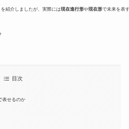
を紹介しましたが、実際には
現在進行形
や
現在形
で未来を表
？
目次
で表せるのか