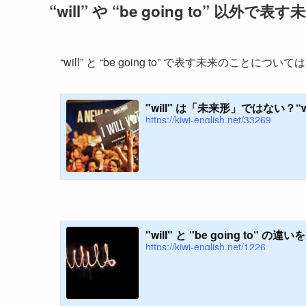
“will” や “be going to” 以外で表す
“will” と “be going to” で表す未来のこ
"will" は「未来形」ではない？“w
https://kiwi-english.net/33269
"will" と "be going to"
https://kiwi-english.net/1226