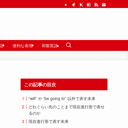
語
便利な表現
和製英語
この記事の目次
“will” や “be going to” 以外で表す未来
どれぐらい先のことまで現在進行形で表せ
るのか
現在進行形で表す未来