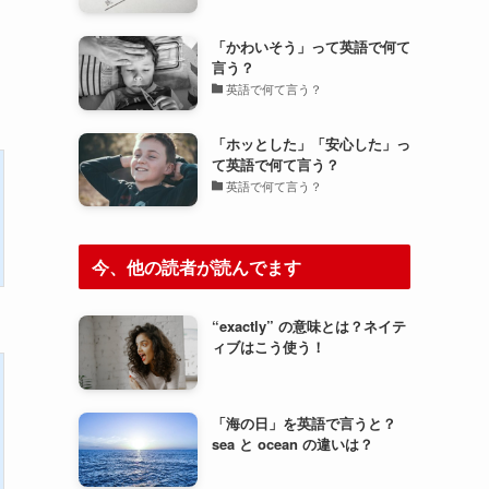
「かわいそう」って英語で何て
言う？
英語で何て言う？
「ホッとした」「安心した」っ
て英語で何て言う？
英語で何て言う？
今、他の読者が読んでます
“exactly” の意味とは？ネイテ
ィブはこう使う！
「海の日」を英語で言うと？
sea と ocean の違いは？