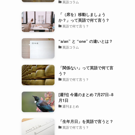
英語コラム
「（席を）移動しましょう
か？」って英語で何て言う？
英語で何て言う？
“a/an” と “one” の違いとは？
英語コラム
「関係ない」って英語で何て言
う？
英語で何て言う？
[週刊] 今週のまとめ 7月27日−8
月1日
週刊まとめ
「生年月日」を英語で言うと？
英語で何て言う？