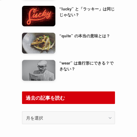
“lucky” と「ラッキー」は同じ
じゃない？
“quite” の本当の意味とは？
“wear” は進行形にできる？で
きない？
過去の記事を読む
過
去
の
記