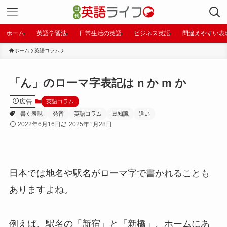
ホーム
英語学習法
日常生活の英語
ビジネス英語
間違えやすい表
ホーム
英語コラム
「ん」のローマ字表記は n か m か
広告
英語コラム
書く表現
発音
英語コラム
豆知識
違い
2022年6月16日
2025年1月28日
日本では地名や駅名がローマ字で書かれることも
ありますよね。
例えば、駅名の「新宿」と「新橋」。ホームにあ