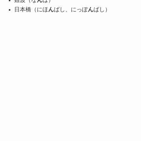
日本橋（にほ
ん
ばし、にっぽ
ん
ばし）