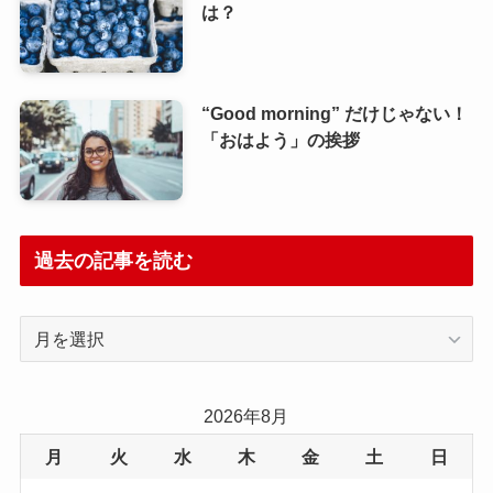
は？
“Good morning” だけじゃない！
「おはよう」の挨拶
過去の記事を読む
過
去
の
記
2026年8月
事
月
火
水
木
金
土
日
を