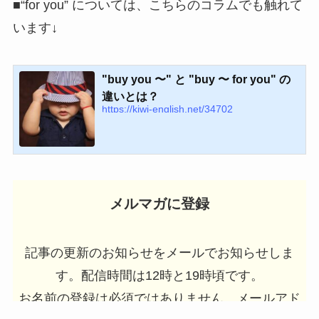
■“for you” については、こちらのコラムでも触れて
います↓
"buy you 〜" と "buy 〜 for you" の
違いとは？
https://kiwi-english.net/34702
メルマガに登録
記事の更新のお知らせをメールでお知らせしま
す。配信時間は12時と19時頃です。
お名前の登録は必須ではありません
。メールアド