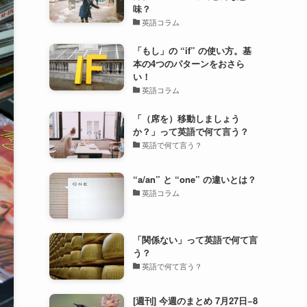
味？
英語コラム
「もし」の “if” の使い方。基
本の4つのパターンをおさら
い！
英語コラム
「（席を）移動しましょう
か？」って英語で何て言う？
英語で何て言う？
“a/an” と “one” の違いとは？
英語コラム
「関係ない」って英語で何て言
う？
英語で何て言う？
[週刊] 今週のまとめ 7月27日−8