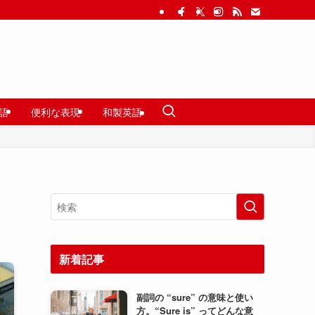
語
便利な表現
和製英語
新着記事
副詞の “sure” の意味と使い
方。“Sure is” ってどんな意