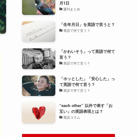
月1日
週刊まとめ
「生年月日」を英語で言うと？
英語で何て言う？
「かわいそう」って英語で何て
言う？
英語で何て言う？
「ホッとした」「安心した」っ
て英語で何て言う？
英語で何て言う？
“each other” 以外で表す「お
互い」の英語表現とは？
英語コラム