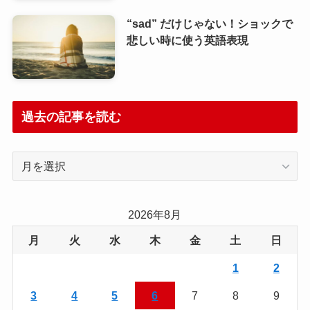
“sad” だけじゃない！ショックで
悲しい時に使う英語表現
過去の記事を読む
過
去
の
記
2026年8月
事
月
火
水
木
金
土
日
を
読
1
2
む
3
4
5
6
7
8
9