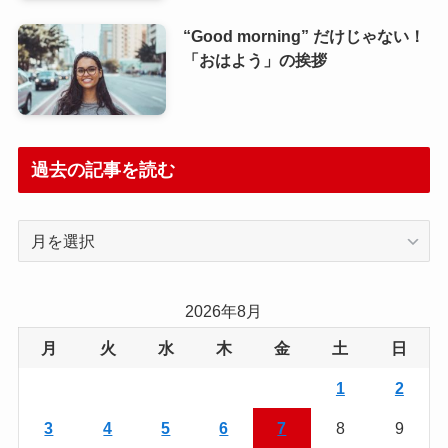
“Good morning” だけじゃない！
「おはよう」の挨拶
過去の記事を読む
過
去
の
記
2026年8月
事
月
火
水
木
金
土
日
を
読
1
2
む
3
4
5
6
7
8
9