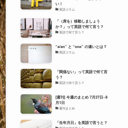
い！
英語コラム
「（席を）移動しましょう
か？」って英語で何て言う？
英語で何て言う？
“a/an” と “one” の違いとは？
英語コラム
「関係ない」って英語で何て言
う？
英語で何て言う？
[週刊] 今週のまとめ 7月27日−8
月1日
週刊まとめ
「生年月日」を英語で言うと？
英語で何て言う？