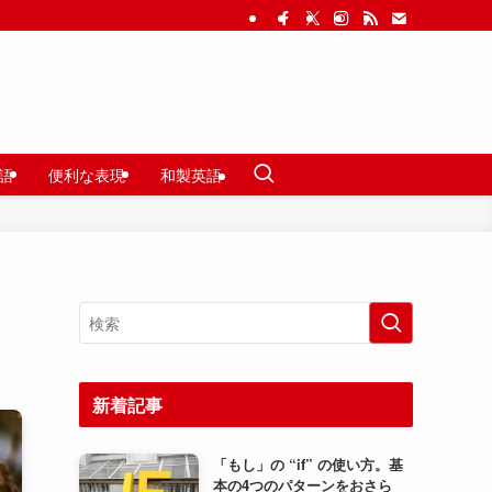
語
便利な表現
和製英語
新着記事
「もし」の “if” の使い方。基
本の4つのパターンをおさら