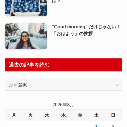
は？
“Good morning” だけじゃない！
「おはよう」の挨拶
過去の記事を読む
過
去
の
記
2026年8月
事
月
火
水
木
金
土
日
を
読
1
2