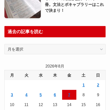
冊。文法とボキャブラリーはこれ
で決まり！
過去の記事を読む
過
去
の
記
2026年8月
事
月
火
水
木
金
土
日
を
読
1
2
む
3
4
5
6
7
8
9
10
11
12
13
14
15
16