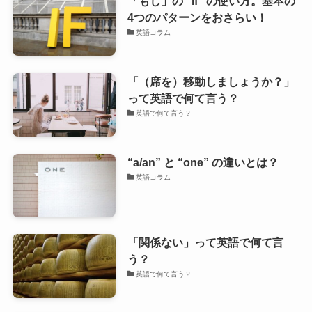
「もし」の “if” の使い方。基本の
4つのパターンをおさらい！
英語コラム
「（席を）移動しましょうか？」
って英語で何て言う？
英語で何て言う？
“a/an” と “one” の違いとは？
英語コラム
「関係ない」って英語で何て言
う？
英語で何て言う？