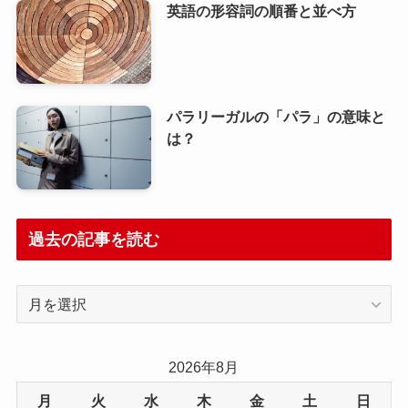
英語の形容詞の順番と並べ方
パラリーガルの「パラ」の意味と
は？
過去の記事を読む
過
去
の
記
2026年8月
事
月
火
水
木
金
土
日