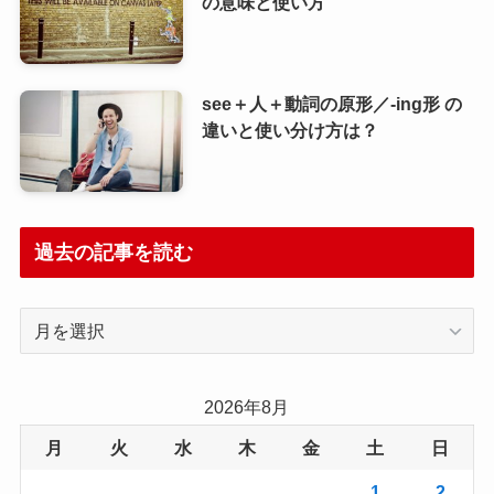
の意味と使い方
see＋人＋動詞の原形／-ing形 の
違いと使い分け方は？
過去の記事を読む
過
去
の
記
2026年8月
事
月
火
水
木
金
土
日
を
読
1
2