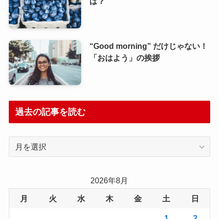
は？
“Good morning” だけじゃない！
「おはよう」の挨拶
過去の記事を読む
過
去
の
記
2026年8月
事
月
火
水
木
金
土
日
を
読
1
2