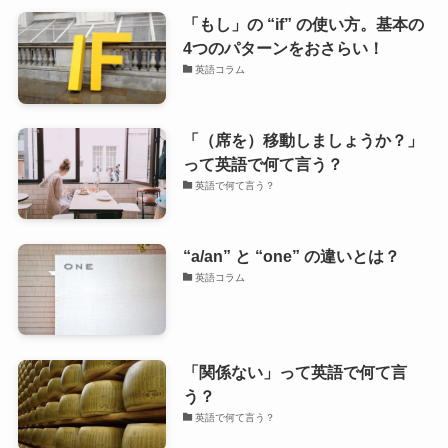
「もし」の “if” の使い方。基本の
4つのパターンをおさらい！
英語コラム
「（席を）移動しましょうか？」
って英語で何て言う？
英語で何て言う？
“a/an” と “one” の違いとは？
英語コラム
「関係ない」って英語で何て言
う？
英語で何て言う？