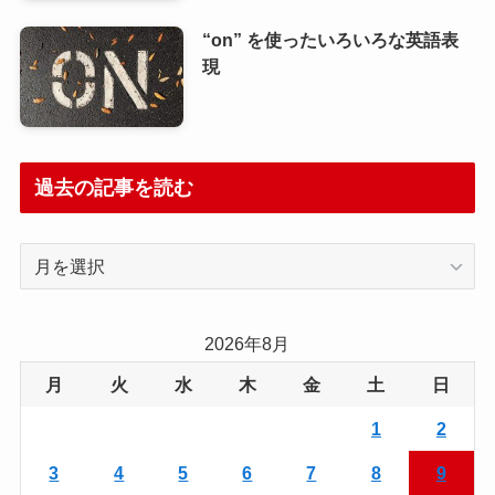
“on” を使ったいろいろな英語表
現
過去の記事を読む
過
去
の
記
2026年8月
事
月
火
水
木
金
土
日
を
読
1
2
む
3
4
5
6
7
8
9