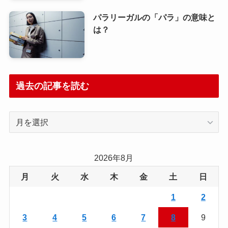
パラリーガルの「パラ」の意味と
は？
過去の記事を読む
過
去
の
記
2026年8月
事
月
火
水
木
金
土
日
を
読
1
2
む
3
4
5
6
7
8
9