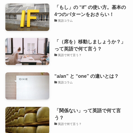
「もし」の “if” の使い方。基本の
4つのパターンをおさらい！
英語コラム
「（席を）移動しましょうか？」
って英語で何て言う？
英語で何て言う？
“a/an” と “one” の違いとは？
英語コラム
「関係ない」って英語で何て言
う？
英語で何て言う？