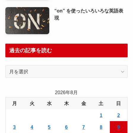
“on” を使ったいろいろな英語表
現
過去の記事を読む
過
去
の
記
2026年8月
事
月
火
水
木
金
土
日
を
読
1
2
む
3
4
5
6
7
8
9