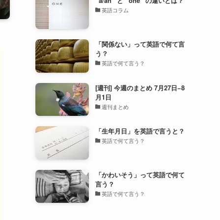
“a/an” と “one” の違いとは？
英語コラム
「関係ない」って英語で何て言
う？
英語で何て言う？
[週刊] 今週のまとめ 7月27日−8
月1日
週刊まとめ
「生年月日」を英語で言うと？
英語で何て言う？
「かわいそう」って英語で何て
言う？
英語で何て言う？