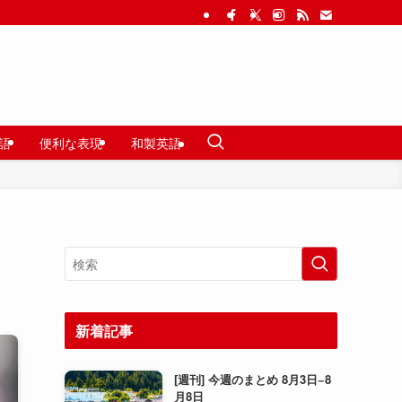
語
便利な表現
和製英語
新着記事
[週刊] 今週のまとめ 8月3日−8
月8日