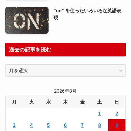
“on” を使ったいろいろな英語表
現
過去の記事を読む
過
去
の
記
2026年8月
事
月
火
水
木
金
土
日
を
読
1
2
む
3
4
5
6
7
8
9