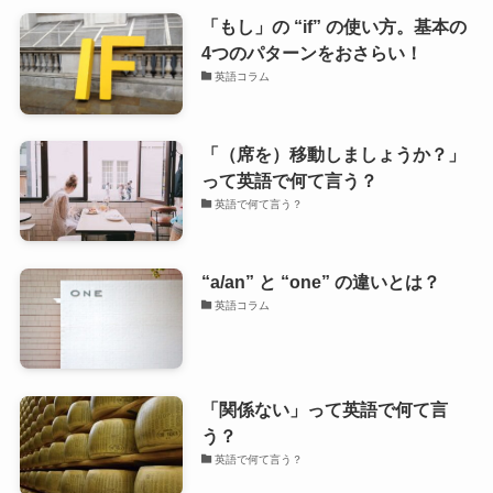
「もし」の “if” の使い方。基本の
4つのパターンをおさらい！
英語コラム
「（席を）移動しましょうか？」
って英語で何て言う？
英語で何て言う？
“a/an” と “one” の違いとは？
英語コラム
「関係ない」って英語で何て言
う？
英語で何て言う？