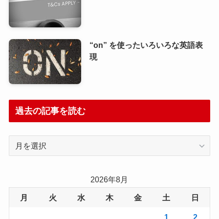
“on” を使ったいろいろな英語表
現
過去の記事を読む
過
去
の
記
2026年8月
事
月
火
水
木
金
土
日
を
読
1
2