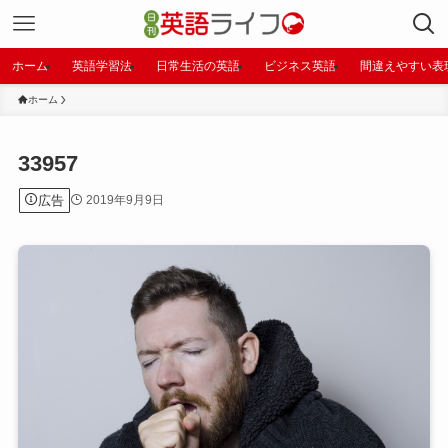
ホーム
英語学習法
日常生活の英語
ビジネス英語
間違えやすい表
ホーム
33957
広告
2019年9月9日