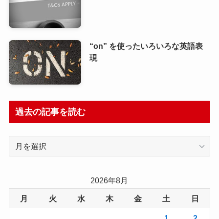
“on” を使ったいろいろな英語表
現
過去の記事を読む
過
去
の
記
2026年8月
事
月
火
水
木
金
土
日
を
読
1
2