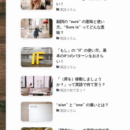
い！
英語コラム
副詞の “sure” の意味と使い
方。“Sure is” ってどんな意
味？
英語コラム
「もし」の “if” の使い方。基
本の4つのパターンをおさら
い！
英語コラム
「（席を）移動しましょう
か？」って英語で何て言う？
英語で何て言う？
“a/an” と “one” の違いとは？
英語コラム