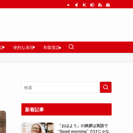
語
便利な表現
和製英語
新着記事
「おはよう」の挨拶は英語で
“Good morning” だけじゃな