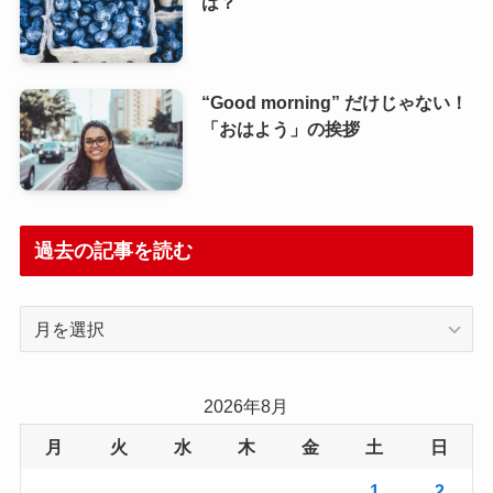
は？
“Good morning” だけじゃない！
「おはよう」の挨拶
過去の記事を読む
過
去
の
記
2026年8月
事
月
火
水
木
金
土
日
を
読
1
2