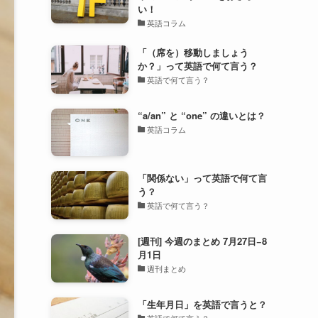
い！
英語コラム
「（席を）移動しましょう
か？」って英語で何て言う？
英語で何て言う？
“a/an” と “one” の違いとは？
英語コラム
「関係ない」って英語で何て言
う？
英語で何て言う？
[週刊] 今週のまとめ 7月27日−8
月1日
週刊まとめ
「生年月日」を英語で言うと？
英語で何て言う？