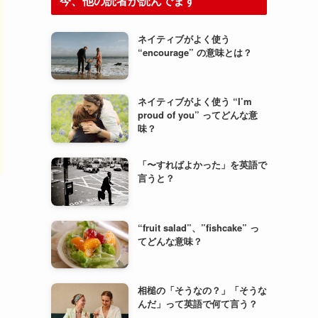
今、他の読者が読んでます
ネイティブがよく使う
“encourage” の意味とは？
ネイティブがよく使う “I’m
proud of you” ってどんな意
味？
「〜すればよかった」を英語で
言うと？
“fruit salad”、”fishcake” っ
てどんな意味？
相槌の「そうなの？」「そうな
んだ」って英語で何て言う？