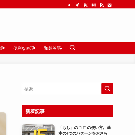
語
便利な表現
和製英語
新着記事
「もし」の “if” の使い方。基
本の4つのパターンをおさら