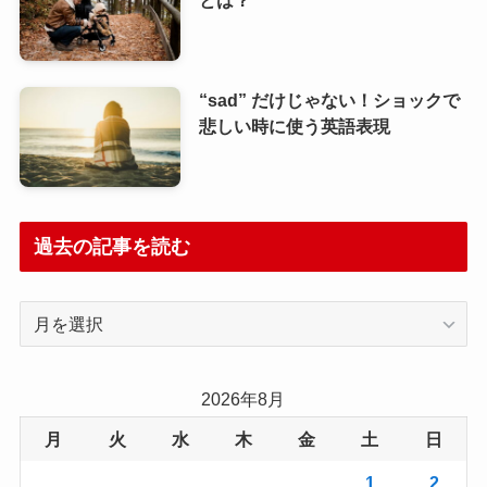
とは？
“sad” だけじゃない！ショックで
悲しい時に使う英語表現
過去の記事を読む
過
去
の
記
2026年8月
事
月
火
水
木
金
土
日
を
読
1
2