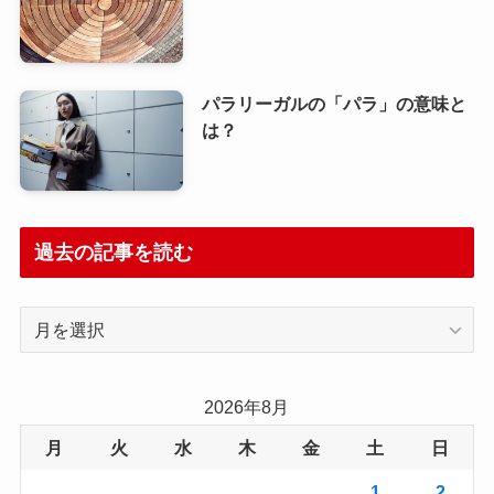
パラリーガルの「パラ」の意味と
は？
過去の記事を読む
過
去
の
記
2026年8月
事
月
火
水
木
金
土
日
を
読
1
2