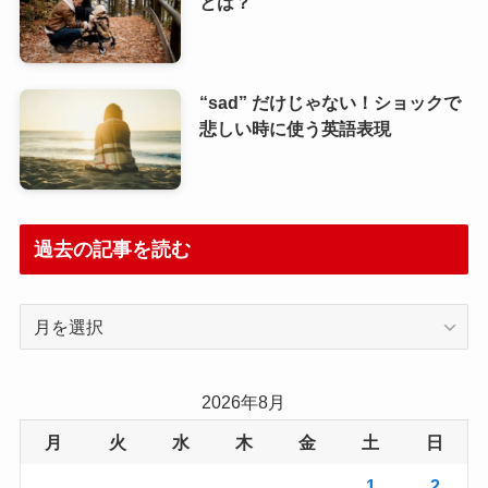
とは？
“sad” だけじゃない！ショックで
悲しい時に使う英語表現
過去の記事を読む
過
去
の
記
2026年8月
事
月
火
水
木
金
土
日
を
読
1
2