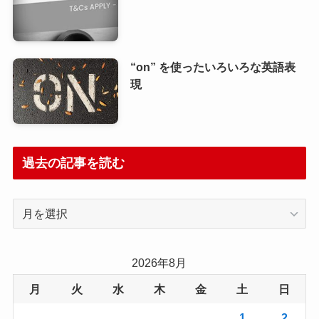
“on” を使ったいろいろな英語表
現
過去の記事を読む
過
去
の
記
2026年8月
事
月
火
水
木
金
土
日
を
読
1
2