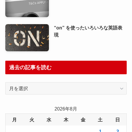
“on” を使ったいろいろな英語表
現
過去の記事を読む
過
去
の
記
2026年8月
事
月
火
水
木
金
土
日
を
読
1
2