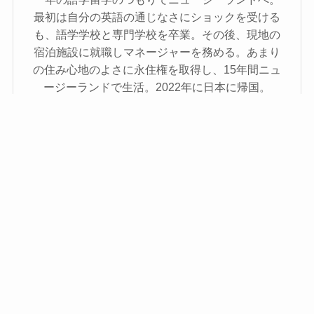
最初は自分の英語の通じなさにショックを受ける
も、語学学校と専門学校を卒業。その後、現地の
宿泊施設に就職しマネージャーを務める。あまり
の住み心地のよさに永住権を取得し、15年間ニュ
ージーランドで生活。2022年に日本に帰国。
TOEIC：975点
著書：
日めくり3分英会話
出版社：学研 |
英語はも
っとネイティブ感覚で話そう
出版社：語研 ほか
この著者の記事一覧へ
関連記事