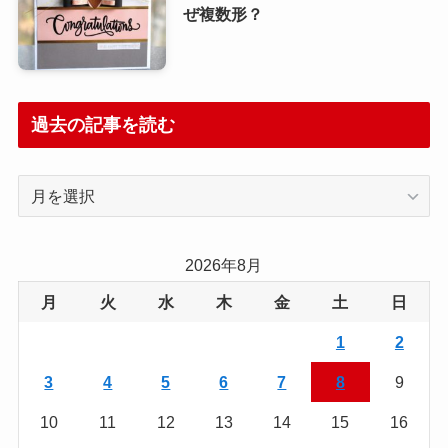
ぜ複数形？
過去の記事を読む
過
去
の
記
2026年8月
事
月
火
水
木
金
土
日
を
読
1
2
む
3
4
5
6
7
8
9
10
11
12
13
14
15
16