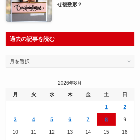
ぜ複数形？
過去の記事を読む
過
去
の
記
2026年8月
事
月
火
水
木
金
土
日
を
読
1
2
む
3
4
5
6
7
8
9
10
11
12
13
14
15
16