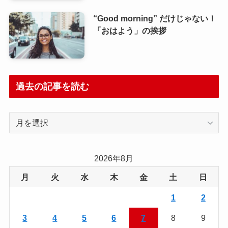
“Good morning” だけじゃない！
「おはよう」の挨拶
過去の記事を読む
過
去
の
記
2026年8月
事
月
火
水
木
金
土
日
を
読
1
2
む
3
4
5
6
7
8
9