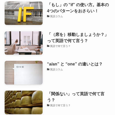
「もし」の “if” の使い方。基本の
4つのパターンをおさらい！
英語コラム
「（席を）移動しましょうか？」
って英語で何て言う？
英語で何て言う？
“a/an” と “one” の違いとは？
英語コラム
「関係ない」って英語で何て言
う？
英語で何て言う？