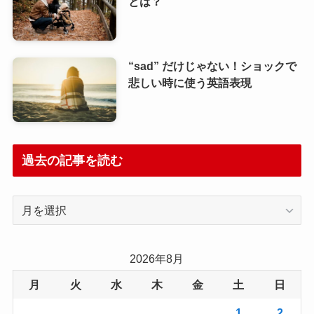
とは？
“sad” だけじゃない！ショックで
悲しい時に使う英語表現
過去の記事を読む
過
去
の
記
2026年8月
事
月
火
水
木
金
土
日
を
読
1
2