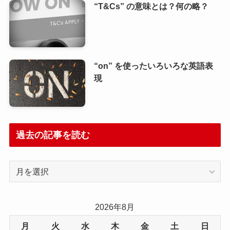
“T&Cs” の意味とは？何の略？
“on” を使ったいろいろな英語表
現
過去の記事を読む
過
去
の
記
2026年8月
事
月
火
水
木
金
土
日