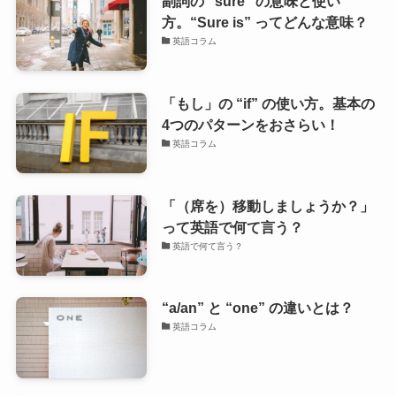
副詞の “sure” の意味と使い
方。“Sure is” ってどんな意味？
英語コラム
「もし」の “if” の使い方。基本の
4つのパターンをおさらい！
英語コラム
「（席を）移動しましょうか？」
って英語で何て言う？
英語で何て言う？
“a/an” と “one” の違いとは？
英語コラム