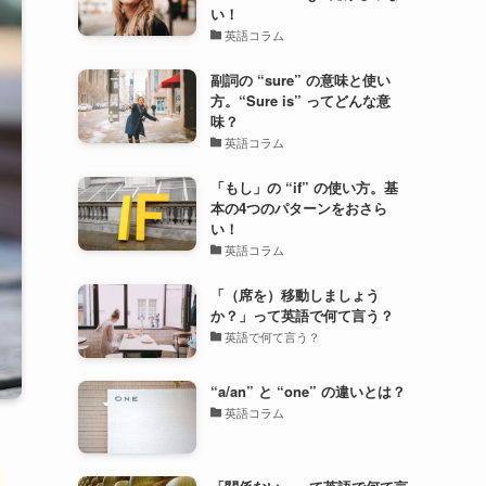
い！
英語コラム
副詞の “sure” の意味と使い
方。“Sure is” ってどんな意
味？
英語コラム
「もし」の “if” の使い方。基
本の4つのパターンをおさら
い！
英語コラム
「（席を）移動しましょう
か？」って英語で何て言う？
英語で何て言う？
“a/an” と “one” の違いとは？
英語コラム