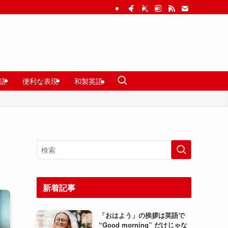
語
便利な表現
和製英語
新着記事
「おはよう」の挨拶は英語で
“Good morning” だけじゃな