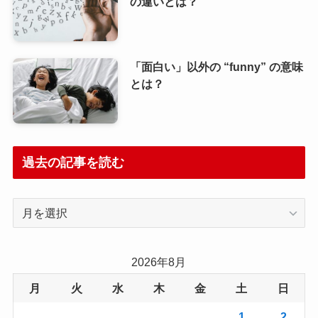
の違いとは？
「面白い」以外の “funny” の意味
とは？
過去の記事を読む
過
去
の
記
2026年8月
事
月
火
水
木
金
土
日
を
読
1
2