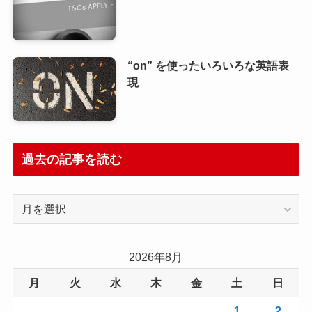
“on” を使ったいろいろな英語表
現
過去の記事を読む
過
去
の
記
2026年8月
事
月
火
水
木
金
土
日
を
読
1
2