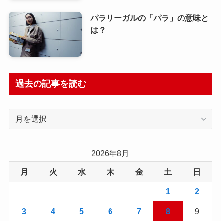
パラリーガルの「パラ」の意味と
は？
過去の記事を読む
過
去
の
記
2026年8月
事
月
火
水
木
金
土
日
を
読
1
2
む
3
4
5
6
7
8
9