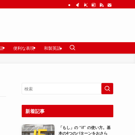
語
便利な表現
和製英語
新着記事
「もし」の “if” の使い方。基
本の4つのパターンをおさら