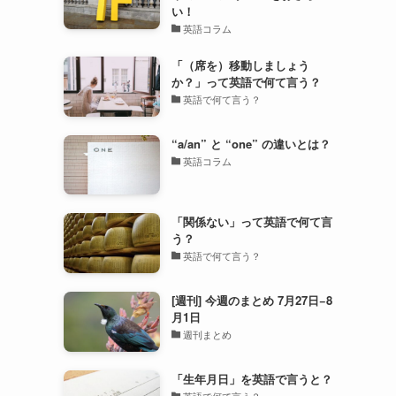
い！
英語コラム
「（席を）移動しましょう
か？」って英語で何て言う？
英語で何て言う？
“a/an” と “one” の違いとは？
英語コラム
「関係ない」って英語で何て言
う？
英語で何て言う？
[週刊] 今週のまとめ 7月27日−8
月1日
週刊まとめ
「生年月日」を英語で言うと？
英語で何て言う？