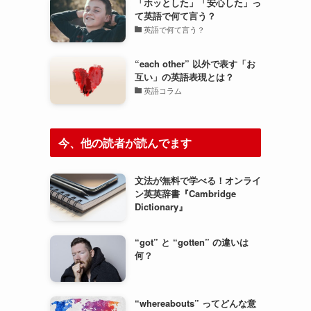
「ホッとした」「安心した」っ
て英語で何て言う？
英語で何て言う？
）
“each other” 以外で表す「お
互い」の英語表現とは？
英語コラム
今、他の読者が読んでます
文法が無料で学べる！オンライ
ン英英辞書『Cambridge
Dictionary』
“got” と “gotten” の違いは
何？
“whereabouts” ってどんな意