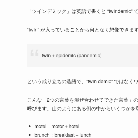
「ツインデミック」は英語で書くと “twindemic” 
“twin” が入っていることから何となく想像できま
twin＋epidemic (pandemic)
という成り立ちの造語で、”twin demic” ではなくワン
こんな「2つの言葉を混ぜ合わせてできた言葉」のことを英語では 
呼びます。山のようにある例の中からいくつかを
motel：motor＋hotel
brunch：breakfast＋lunch