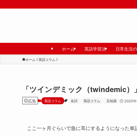
ホーム
英語学習法
日常生活の
ホーム
英語コラム
「ツインデミック（twindemi
広告
英語コラム
名詞
英語コラム
豆知識
2020
ここ一ヶ月ぐらいで急に耳にするようになった単語、それ