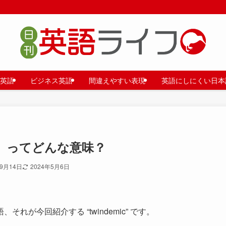
英語
ビジネス英語
間違えやすい表現
英語にしにくい日本
c）」ってどんな意味？
年9月14日
2024年5月6日
が今回紹介する “twindemic” です。