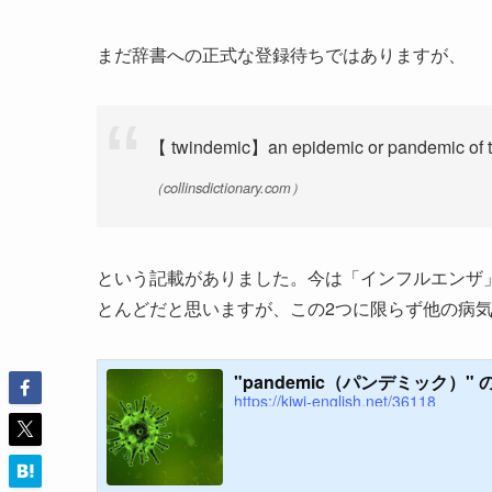
まだ辞書への正式な登録待ちではありますが、
【 twindemic】an epidemic or pandemic of tw
（collinsdictionary.com）
という記載がありました。今は「インフルエンザ
とんどだと思いますが、この2つに限らず他の病
"pandemic（パンデミック）" の
https://kiwi-english.net/36118