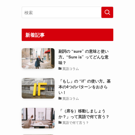
新着記事
副詞の “sure” の意味と使い
方。“Sure is” ってどんな意
味？
英語コラム
「もし」の “if” の使い方。基
本の4つのパターンをおさら
い！
英語コラム
「（席を）移動しましょう
か？」って英語で何て言う？
英語で何て言う？