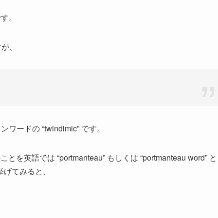
です。
すが、
ワードの “twindimic” です。
“portmanteau” もしくは “portmanteau word” と
挙げてみると、