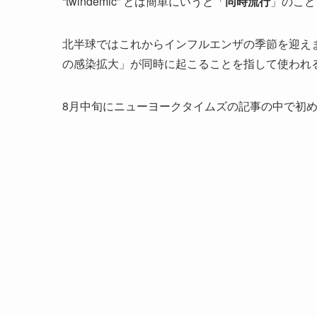
“twindemic” とは簡単にいうと「
同時流行
」のこと
北半球ではこれからインフルエンザの季節を迎えます
の感染拡大」が同時に起こることを指して使われ
8月中旬にニューヨークタイムズの記事の中で初