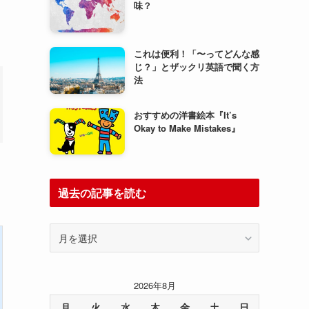
味？
これは便利！「〜ってどんな感
じ？」とザックリ英語で聞く方
法
おすすめの洋書絵本『It’s
Okay to Make Mistakes』
過去の記事を読む
過
去
の
記
2026年8月
事
を
月
火
水
木
金
土
日