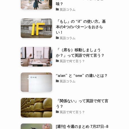
味？
英語コラム
「もし」の “if” の使い方。基
本の4つのパターンをおさら
い！
英語コラム
「（席を）移動しましょう
か？」って英語で何て言う？
英語で何て言う？
“a/an” と “one” の違いとは？
英語コラム
「関係ない」って英語で何て言
う？
英語で何て言う？
[週刊] 今週のまとめ 7月27日−8