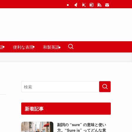
語
便利な表現
和製英語
新着記事
副詞の “sure” の意味と使い
方。“Sure is” ってどんな意