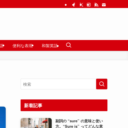
語
便利な表現
和製英語
新着記事
副詞の “sure” の意味と使い
方。“Sure is” ってどんな意