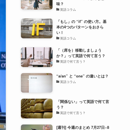
味？
英語コラム
「もし」の “if” の使い方。基
本の4つのパターンをおさら
い！
英語コラム
「（席を）移動しましょう
か？」って英語で何て言う？
英語で何て言う？
“a/an” と “one” の違いとは？
英語コラム
「関係ない」って英語で何て言
う？
英語で何て言う？
[週刊] 今週のまとめ 7月27日−8