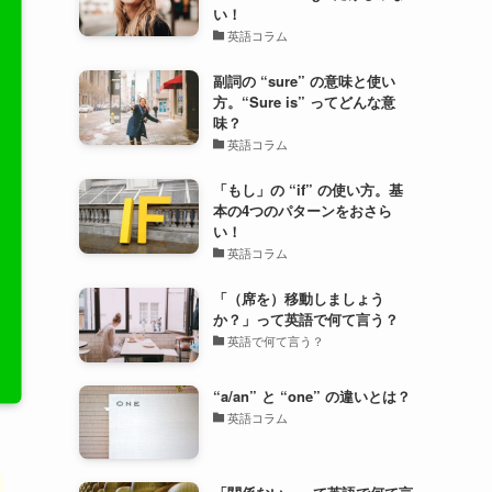
い！
英語コラム
副詞の “sure” の意味と使い
方。“Sure is” ってどんな意
味？
英語コラム
「もし」の “if” の使い方。基
本の4つのパターンをおさら
い！
英語コラム
「（席を）移動しましょう
か？」って英語で何て言う？
英語で何て言う？
“a/an” と “one” の違いとは？
英語コラム