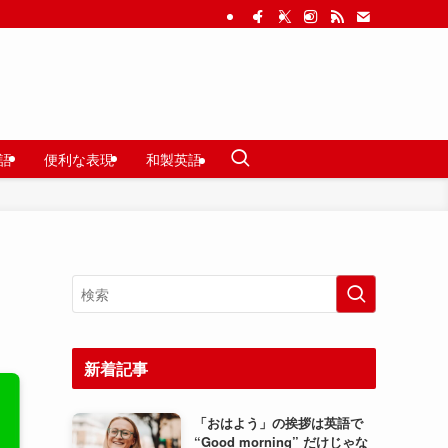
語
便利な表現
和製英語
新着記事
「おはよう」の挨拶は英語で
“Good morning” だけじゃな