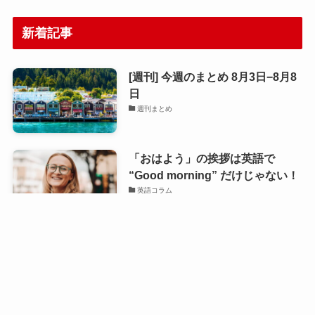
新着記事
[週刊] 今週のまとめ 8月3日−8月8
日
週刊まとめ
「おはよう」の挨拶は英語で
“Good morning” だけじゃない！
英語コラム
副詞の “sure” の意味と使い
方。“Sure is” ってどんな意味？
英語コラム