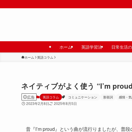
ホーム
英語学習法
日常生活の
ホーム
英語コラム
ネイティブがよく使う “I’m proud
広告
英語コラム
コミュニケーション
形容詞
感情・気
2023年2月8日
2025年8月5日
昔『I’m proud』という曲が流行りましたが