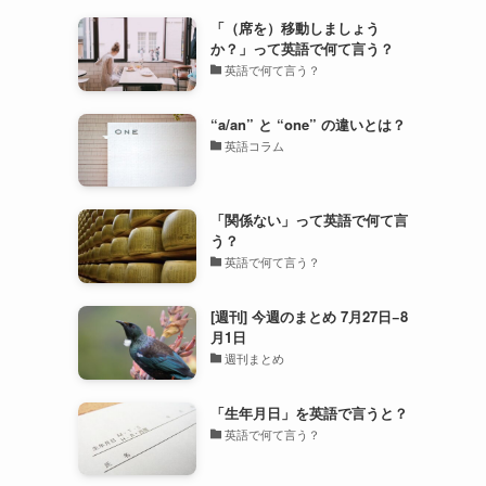
「（席を）移動しましょう
か？」って英語で何て言う？
英語で何て言う？
“a/an” と “one” の違いとは？
英語コラム
「関係ない」って英語で何て言
う？
英語で何て言う？
[週刊] 今週のまとめ 7月27日−8
月1日
週刊まとめ
「生年月日」を英語で言うと？
英語で何て言う？