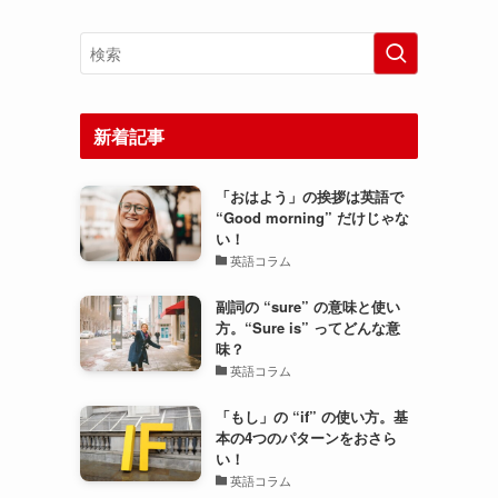
新着記事
「おはよう」の挨拶は英語で
“Good morning” だけじゃな
い！
英語コラム
副詞の “sure” の意味と使い
方。“Sure is” ってどんな意
味？
英語コラム
「もし」の “if” の使い方。基
本の4つのパターンをおさら
い！
英語コラム