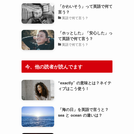
「かわいそう」って英語で何て
言う？
英語で何て言う？
「ホッとした」「安心した」っ
て英語で何て言う？
英語で何て言う？
今、他の読者が読んでます
“exactly” の意味とは？ネイテ
ィブはこう使う！
「海の日」を英語で言うと？
sea と ocean の違いは？