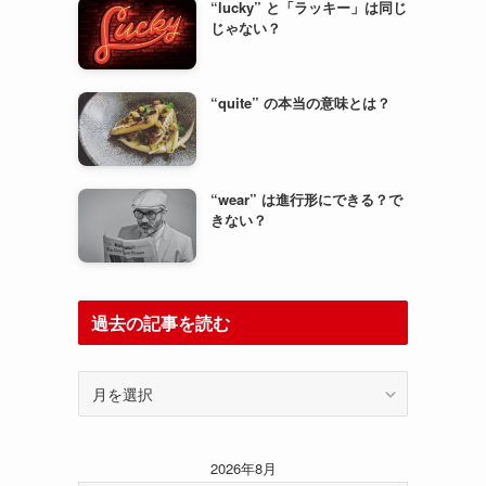
“lucky” と「ラッキー」は同じ
じゃない？
“quite” の本当の意味とは？
“wear” は進行形にできる？で
きない？
過去の記事を読む
過
去
の
記
2026年8月
事