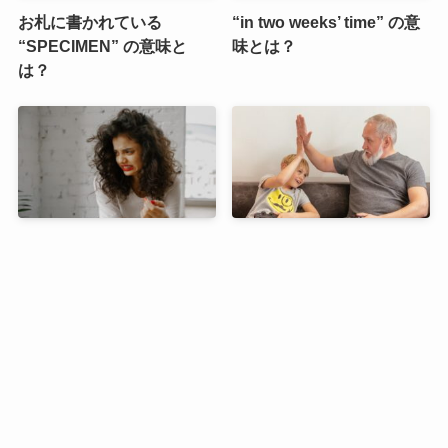
お札に書かれている
“in two weeks’ time” の意
“SPECIMEN” の意味と
味とは？
は？
“really” は使う位置に要注
“get the hang of 〜” って
意！
どんな意味？
“much” と “a lot
“hometown” の意味とは？